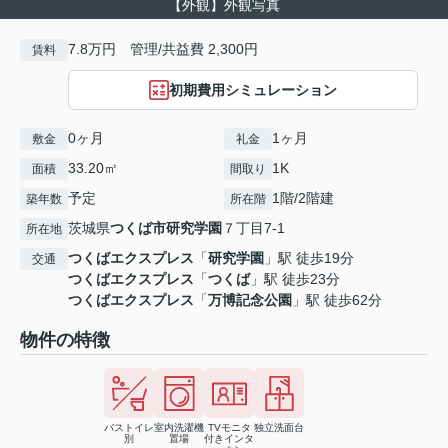
【外観】外観写真
7.8万円 管理/共益費 2,300円
賃料
初期費用シミュレーション
0ヶ月
1ヶ月
敷金
礼金
33.20㎡
1K
面積
間取り
予定
1階/2階建
築年数
所在階
茨城県
つくば市
研究学園
７丁目7-1
所在地
つくばエクスプレス
「
研究学園
」駅 徒歩19分
交通
つくばエクスプレス
「
つくば
」駅 徒歩23分
つくばエクスプレス
「
万博記念公園
」駅 徒歩62分
物件の特徴
バストイレ
室内洗濯機
TVモニタ
独立洗面台
別
置場
付きインタ