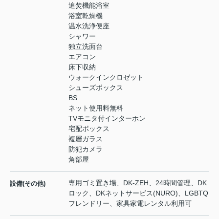
追焚機能浴室
浴室乾燥機
温水洗浄便座
シャワー
独立洗面台
エアコン
床下収納
ウォークインクロゼット
シューズボックス
BS
ネット使用料無料
TVモニタ付インターホン
宅配ボックス
複層ガラス
防犯カメラ
角部屋
専用ゴミ置き場、DK-ZEH、24時間管理、DK
設備(その他)
ロック、DKネットサービス(NURO)、LGBTQ
フレンドリー、家具家電レンタル利用可