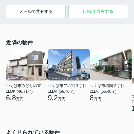
メールで共有する
LINEで共有する
近隣の物件
つくば市みどりの東
つくば市二の宮３丁目
つくば市梅園２丁目
1LDK (46.71㎡)
1LDK (56.70㎡)
2LDK (55.40㎡)
6.8
9.2
8
万円
万円
万円
2
よく見られている物件