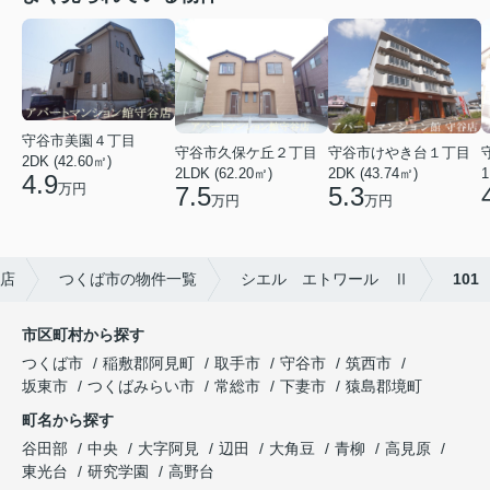
守谷市美園４丁目
守谷市久保ケ丘２丁目
守谷市けやき台１丁目
2DK (42.60㎡)
2LDK (62.20㎡)
2DK (43.74㎡)
1
4.9
万円
7.5
5.3
万円
万円
店
つくば市の物件一覧
シエル エトワール Ⅱ
101
市区町村から探す
つくば市
稲敷郡阿見町
取手市
守谷市
筑西市
坂東市
つくばみらい市
常総市
下妻市
猿島郡境町
町名から探す
谷田部
中央
大字阿見
辺田
大角豆
青柳
高見原
東光台
研究学園
高野台