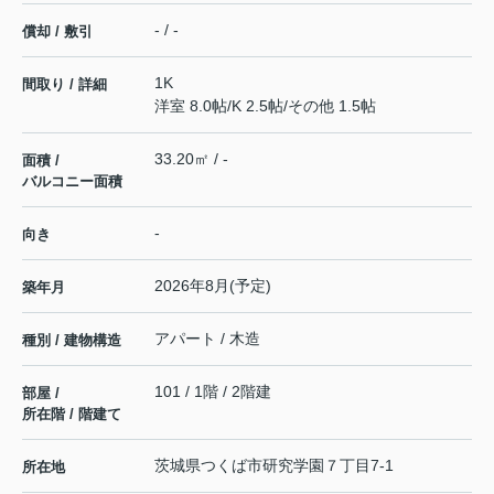
- / -
償却 / 敷引
1K
間取り / 詳細
洋室 8.0帖
/
K 2.5帖
/
その他 1.5帖
33.20㎡ / -
面積 /
バルコニー面積
-
向き
2026年8月(予定)
築年月
アパート / 木造
種別 / 建物構造
101 / 1階 / 2階建
部屋 /
所在階 / 階建て
茨城県
つくば市
研究学園
７丁目7-1
所在地