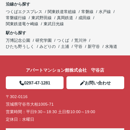
沿線から探す
つくばエクスプレス
関東鉄道常総線
常磐線
水戸線
常磐緩行線
東武野田線
真岡鉄道
成田線
関東鉄道竜ケ崎線
東武日光線
駅から探す
万博記念公園
研究学園
つくば
荒川沖
ひたち野うしく
みどりの
土浦
守谷
新守谷
水海道
アパートマンション館株式会社 守谷店
0297-47-1281
お問い合わせ
〒302-0116
茨城県守谷市大柏1005-71
営業時間：
平日9:30～18:30 土日祭10:00～19:00
定休日：
水曜日