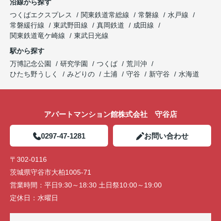
沿線から探す
つくばエクスプレス
関東鉄道常総線
常磐線
水戸線
常磐緩行線
東武野田線
真岡鉄道
成田線
関東鉄道竜ケ崎線
東武日光線
駅から探す
万博記念公園
研究学園
つくば
荒川沖
ひたち野うしく
みどりの
土浦
守谷
新守谷
水海道
アパートマンション館株式会社 守谷店
0297-47-1281
お問い合わせ
〒302-0116
茨城県守谷市大柏1005-71
営業時間：
平日9:30～18:30 土日祭10:00～19:00
定休日：
水曜日