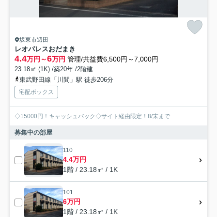
坂東市辺田
レオパレスおだまき
4.4
6
万円～
万円
管理/共益費6,500円～7,000円
23.18㎡ (1K) /築20年 /2階建
東武野田線「川間」駅 徒歩206分
宅配ボックス
◇15000円！キャッシュバック◇サイト経由限定！8/末まで
募集中の部屋
110
4.4万円
1階 / 23.18㎡ / 1K
101
6万円
1階 / 23.18㎡ / 1K