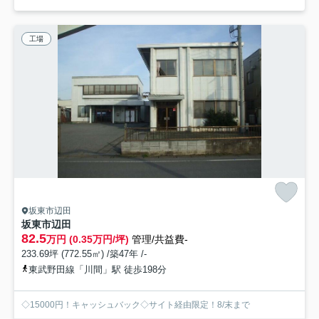
工場
坂東市辺田
坂東市辺田
82.5
万円 (0.35万円/坪)
管理/共益費-
233.69坪 (772.55㎡) /築47年 /-
東武野田線「川間」駅 徒歩198分
◇15000円！キャッシュバック◇サイト経由限定！8/末まで