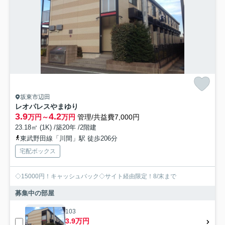
坂東市辺田
レオパレスやまゆり
3.9
4.2
万円～
万円
管理/共益費7,000円
23.18㎡ (1K) /築20年 /2階建
東武野田線「川間」駅 徒歩206分
宅配ボックス
◇15000円！キャッシュバック◇サイト経由限定！8/末まで
募集中の部屋
103
3.9万円