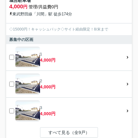
城合駐車場
4,000
円
管理/共益費0円
東武野田線「川間」駅 徒歩174分
◇15000円！キャッシュバック◇サイト経由限定！8/末まで
募集中の区画
1
4,000円
2
4,000円
3
4,000円
すべて見る（全9戸）