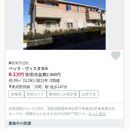
坂東市辺田
ベッラ・ヴィスタⅢA
6.1
万円
管理/共益費2,900円
45.89㎡ (1LDK) /築12年 /2階建
東武野田線「川間」駅 徒歩147分
駐輪場
防犯カメラ
敷地内ごみ置き場
公共下水
水海道駅からバス19分、茨急辺田香取神社前下車徒歩2分★単身の方、
カップル・新婚さんにおすすめの1LDK(^^)/広々1...
もっと見る
募集中の部屋