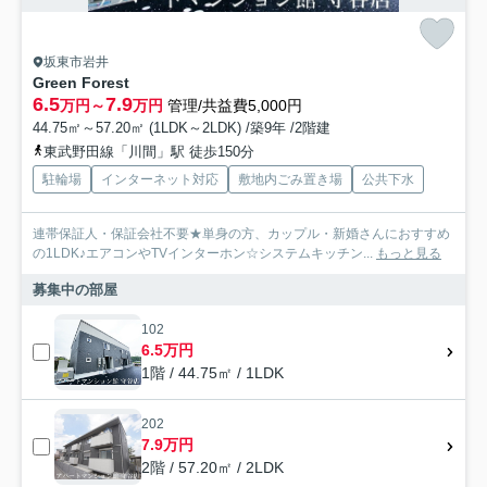
坂東市岩井
Green Forest
6.5
7.9
万円～
万円
管理/共益費5,000円
44.75㎡～57.20㎡ (1LDK～2LDK) /築9年 /2階建
東武野田線「川間」駅 徒歩150分
駐輪場
インターネット対応
敷地内ごみ置き場
公共下水
連帯保証人・保証会社不要★単身の方、カップル・新婚さんにおすすめ
の1LDK♪エアコンやTVインターホン☆システムキッチン...
もっと見る
募集中の部屋
102
6.5万円
1階 / 44.75㎡ / 1LDK
202
7.9万円
2階 / 57.20㎡ / 2LDK