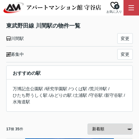
0
お気に入り
東武野田線 川間駅の物件一覧
川間駅
変更
募集中
変更
おすすめの駅
万博記念公園駅
/
研究学園駅
/
つくば駅
/
荒川沖駅
/
ひたち野うしく駅
/
みどりの駅
/
土浦駅
/
守谷駅
/
新守谷駅
/
水海道駅
17
棟
35
件