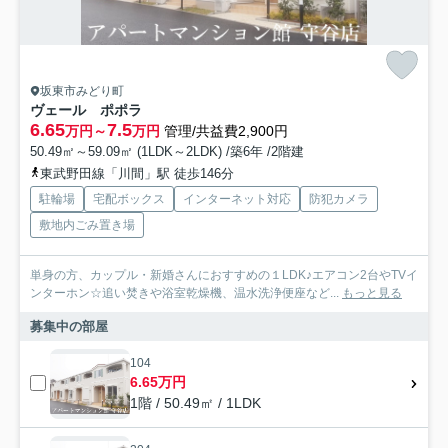
坂東市みどり町
ヴェール ポポラ
6.65
7.5
万円～
万円
管理/共益費2,900円
50.49㎡～59.09㎡ (1LDK～2LDK) /築6年 /2階建
東武野田線「川間」駅 徒歩146分
駐輪場
宅配ボックス
インターネット対応
防犯カメラ
敷地内ごみ置き場
単身の方、カップル・新婚さんにおすすめの１LDK♪エアコン2台やTVイ
ンターホン☆追い焚きや浴室乾燥機、温水洗浄便座など...
もっと見る
募集中の部屋
104
6.65万円
1階 / 50.49㎡ / 1LDK