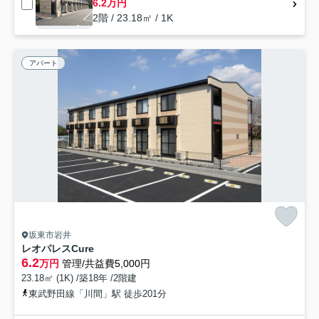
6.2万円
2階 / 23.18㎡ / 1K
アパート
坂東市岩井
レオパレスCure
6.2
万円
管理/共益費5,000円
23.18㎡ (1K) /築18年 /2階建
東武野田線「川間」駅 徒歩201分