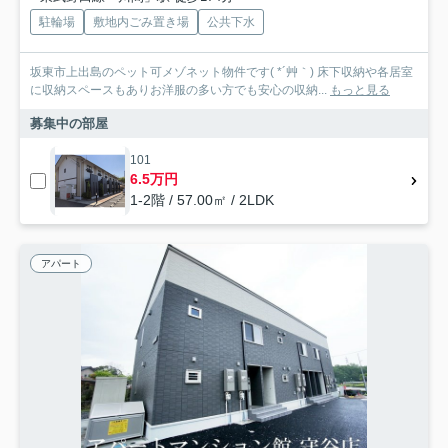
駐輪場
敷地内ごみ置き場
公共下水
坂東市上出島のペット可メゾネット物件です( *´艸｀) 床下収納や各居室
に収納スペースもありお洋服の多い方でも安心の収納...
もっと見る
募集中の部屋
101
6.5万円
1-2階 / 57.00㎡ / 2LDK
アパート