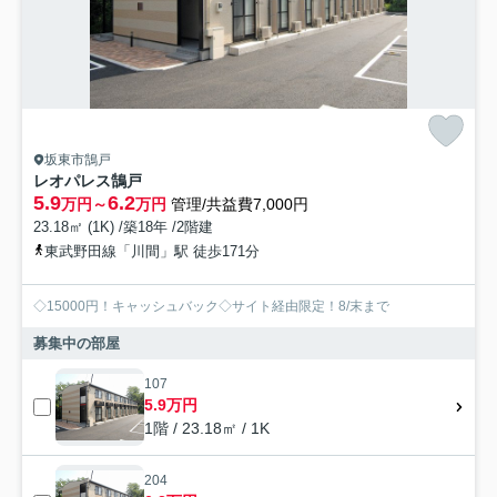
坂東市鵠戸
レオパレス鵠戸
5.9
6.2
万円～
万円
管理/共益費7,000円
23.18㎡ (1K) /築18年 /2階建
東武野田線「川間」駅 徒歩171分
◇15000円！キャッシュバック◇サイト経由限定！8/末まで
募集中の部屋
107
5.9万円
1階 / 23.18㎡ / 1K
204