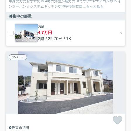
単身の方におすすめ♪9.4帖の洋室が魅力の1Kです(*^^)vエアコンやTVイ
ンターホン☆システムキッチンや浴室換気乾燥...
もっと見る
募集中の部屋
206
4.7万円
2階 / 29.70㎡ / 1K
アパート
坂東市辺田