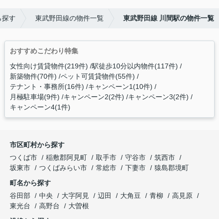
ら探す
東武野田線の物件一覧
東武野田線 川間駅の物件一覧
おすすめこだわり特集
女性向け賃貸物件(219件)
駅徒歩10分以内物件(117件)
新築物件(70件)
ペット可賃貸物件(55件)
テナント・事務所(16件)
キャンペーン1(10件)
月極駐車場(9件)
キャンペーン2(2件)
キャンペーン3(2件)
キャンペーン4(1件)
市区町村から探す
つくば市
稲敷郡阿見町
取手市
守谷市
筑西市
坂東市
つくばみらい市
常総市
下妻市
猿島郡境町
町名から探す
谷田部
中央
大字阿見
辺田
大角豆
青柳
高見原
東光台
高野台
大曽根