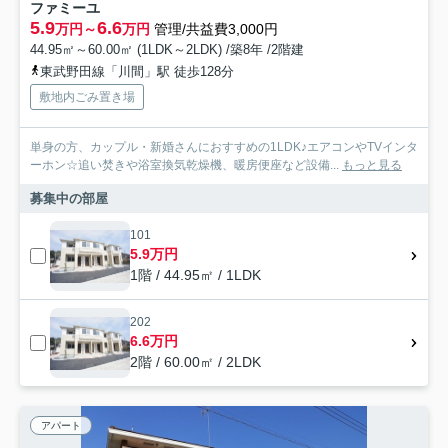
ファミーユ
5.9
6.6
万円～
万円
管理/共益費3,000円
44.95㎡～60.00㎡ (1LDK～2LDK) /築8年 /2階建
東武野田線「川間」駅 徒歩128分
敷地内ごみ置き場
単身の方、カップル・新婚さんにおすすめの1LDK♪エアコンやTVインタ
ーホン☆追い焚きや浴室換気乾燥機、暖房便座など設備...
もっと見る
募集中の部屋
101
5.9万円
1階 / 44.95㎡ / 1LDK
202
6.6万円
2階 / 60.00㎡ / 2LDK
アパート