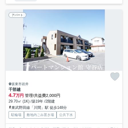
アパート
坂東市岩井
千部越
4.7
万円
管理/共益費2,000円
29.70㎡ (1K) /築19年 /2階建
東武野田線「川間」駅 徒歩148分
駐輪場
敷地内ごみ置き場
公共下水