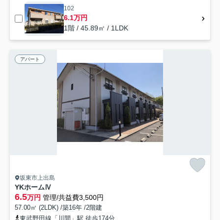
102
6.1万円
1階 / 45.89㎡ / 1LDK
アパート
坂東市上出島
YKホームⅣ
6.5
万円
管理/共益費3,500円
57.00㎡ (2LDK) /築16年 /2階建
東武野田線「川間」駅 徒歩174分