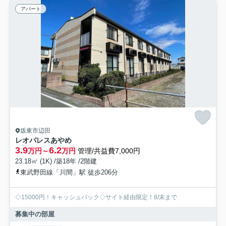
アパート
坂東市辺田
レオパレスあやめ
3.9
6.2
万円～
万円
管理/共益費7,000円
23.18㎡ (1K) /築18年 /2階建
東武野田線「川間」駅 徒歩206分
◇15000円！キャッシュバック◇サイト経由限定！8/末まで
募集中の部屋