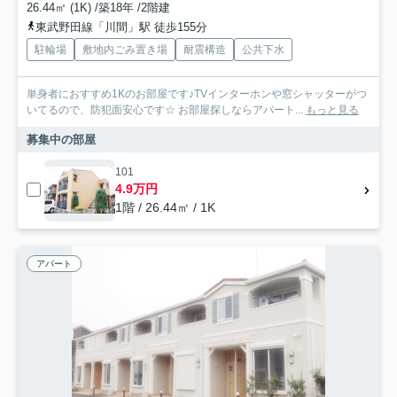
26.44㎡ (1K) /築18年 /2階建
東武野田線「川間」駅 徒歩155分
駐輪場
敷地内ごみ置き場
耐震構造
公共下水
単身者におすすめ1Kのお部屋です♪TVインターホンや窓シャッターがつ
いてるので、防犯面安心です☆ お部屋探しならアパート...
もっと見る
募集中の部屋
101
4.9万円
1階 / 26.44㎡ / 1K
アパート