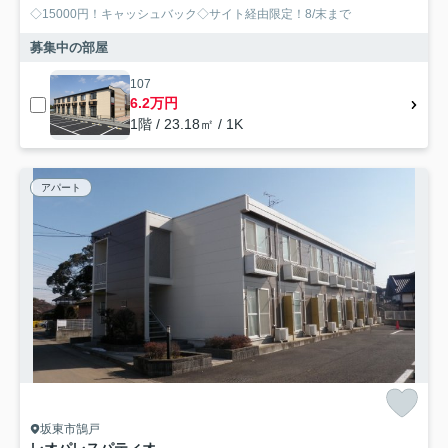
◇15000円！キャッシュバック◇サイト経由限定！8/末まで
募集中の部屋
107
6.2万円
1階 / 23.18㎡ / 1K
アパート
坂東市鵠戸