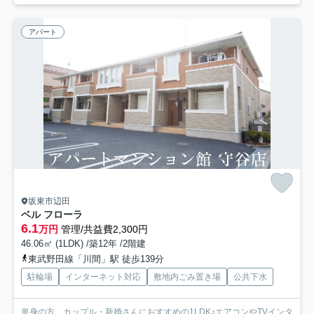
アパート
坂東市辺田
ベル フローラ
6.1
万円
管理/共益費2,300円
46.06㎡ (1LDK) /築12年 /2階建
東武野田線「川間」駅 徒歩139分
駐輪場
インターネット対応
敷地内ごみ置き場
公共下水
単身の方、カップル・新婚さんにおすすめの1LDK♪エアコンやTVインタ