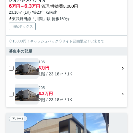
レオパレスパティオ
6
6.3
万円～
万円
管理/共益費5,000円
23.18㎡ (1K) /築23年 /2階建
東武野田線「川間」駅 徒歩150分
宅配ボックス
◇15000円！キャッシュバック◇サイト経由限定！8/末まで
募集中の部屋
106
6万円
1階 / 23.18㎡ / 1K
205
6.3万円
2階 / 23.18㎡ / 1K
アパート