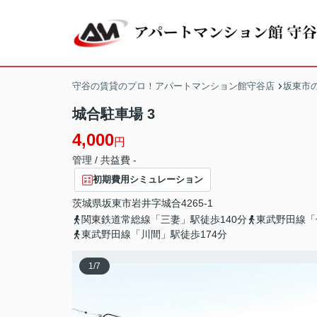
守谷の賃貸のプロ！アパートマンション館守谷店
坂東市
城合駐車場 3
4,000
円
管理 / 共益費 -
初期費用シミュレーション
茨城県
坂東市
岩井
字城合4265-1
関東鉄道常総線「三妻」駅徒歩140分
東武野田線「
東武野田線「川間」駅徒歩174分
1
/
7