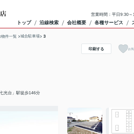
営業時間：平日9:30～1
トップ
沿線検索
会社概要
各種サービス
城合駐車場
3
の物件一覧
印刷する
お気
七光台」駅徒歩146分