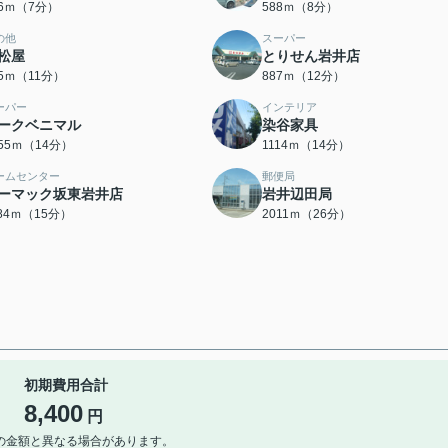
36ｍ（7分）
588ｍ（8分）
の他
スーパー
松屋
とりせん岩井店
45ｍ（11分）
887ｍ（12分）
ーパー
インテリア
ークベニマル
染谷家具
055ｍ（14分）
1114ｍ（14分）
ームセンター
郵便局
ーマック坂東岩井店
岩井辺田局
184ｍ（15分）
2011ｍ（26分）
初期費用合計
8,400
円
の金額と異なる場合があります。