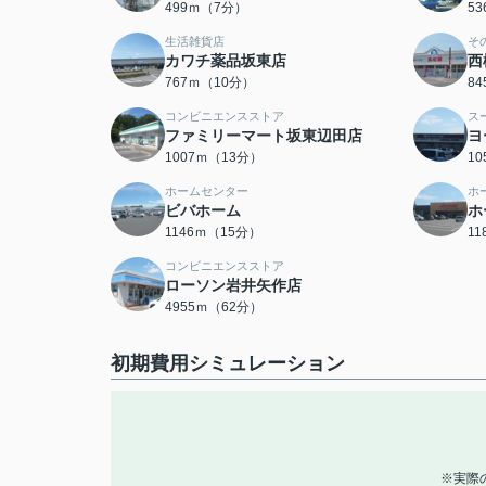
499ｍ（7分）
5
生活雑貨店
そ
カワチ薬品坂東店
西
767ｍ（10分）
8
コンビニエンスストア
ス
ファミリーマート坂東辺田店
ヨ
1007ｍ（13分）
1
ホームセンター
ホ
ビバホーム
ホ
1146ｍ（15分）
1
コンビニエンスストア
ローソン岩井矢作店
4955ｍ（62分）
初期費用シミュレーション
※実際