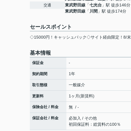
東武野田線
「
七光台
」駅 徒歩146分
交通
東武野田線
「
川間
」駅 徒歩174分
セールスポイント
◇15000円！キャッシュバック◇サイト経由限定！8/
基本情報
-
保証金
1年
契約期間
一般媒介
取引態様
1ヶ月(新賃料)
更新料
保険会社 / 料金
無 / -
保証会社 / 料金
必加入 / その他
初回保証料：総賃料の100％