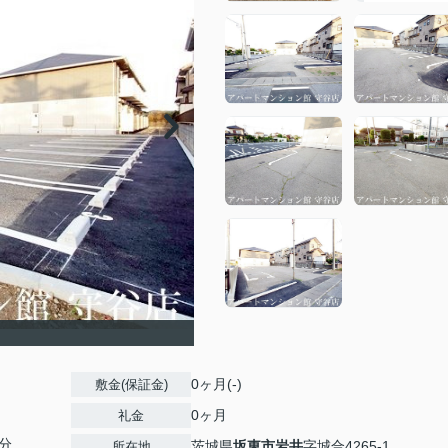
0ヶ月(-)
敷金(保証金)
0ヶ月
礼金
0分
茨城県
坂東市
岩井
字城合4265-1
所在地