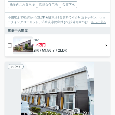
敷地内ごみ置き場
閑静な住宅地
公共下水
小絹駅まで徒歩5分☆2LDK★駐車場1台無料です☆対面キッチン、ウォ
ークインクローゼット、温水洗浄便座付きで設備充実のお...
もっと見る
募集中の部屋
202
6.5万円
2階 / 59.56㎡ / 2LDK
アパート