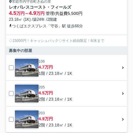
常総市内守谷町きぬの里
レオパレスコースト・フィールズ
4.5
4.9
万円～
万円
管理/共益費5,500円
23.18㎡ (1K) /築24年 /2階建
つくばエクスプレス「守谷」駅 徒歩66分
◇15000円！キャッシュバック◇サイト経由限定！8/末まで
募集中の部屋
106
4.7万円
1階 / 23.18㎡ / 1K
205
4.5万円
2階 / 23.18㎡ / 1K
203
4.9万円
2階 / 23.18㎡ / 1K