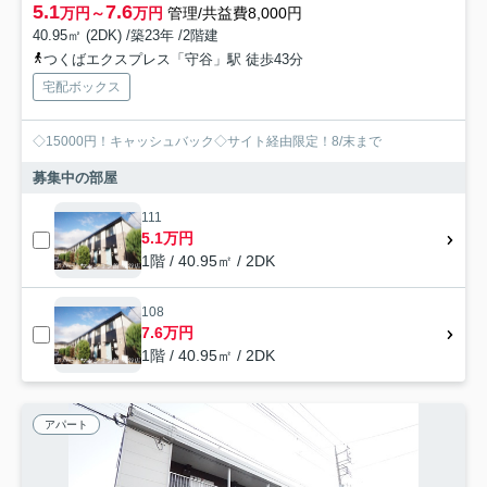
5.1
7.6
万円～
万円
管理/共益費8,000円
40.95㎡ (2DK) /築23年 /2階建
つくばエクスプレス「守谷」駅 徒歩43分
宅配ボックス
◇15000円！キャッシュバック◇サイト経由限定！8/末まで
募集中の部屋
111
5.1万円
1階 / 40.95㎡ / 2DK
108
7.6万円
1階 / 40.95㎡ / 2DK
アパート