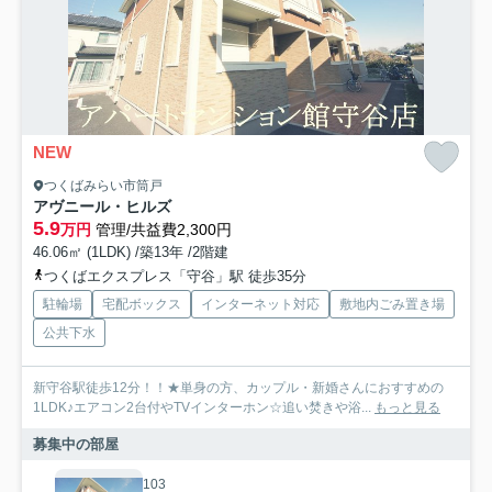
NEW
つくばみらい市筒戸
アヴニール・ヒルズ
5.9
万円
管理/共益費2,300円
46.06㎡ (1LDK) /築13年 /2階建
つくばエクスプレス「守谷」駅 徒歩35分
駐輪場
宅配ボックス
インターネット対応
敷地内ごみ置き場
公共下水
新守谷駅徒歩12分！！★単身の方、カップル・新婚さんにおすすめの
1LDK♪エアコン2台付やTVインターホン☆追い焚きや浴...
もっと見る
募集中の部屋
103