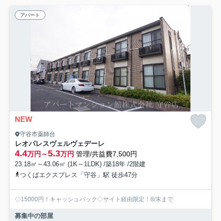
アパート
NEW
守谷市薬師台
レオパレスヴェルヴェデーレ
4.4
5.3
万円～
万円
管理/共益費7,500円
23.18㎡～43.06㎡ (1K～1LDK) /築18年 /2階建
つくばエクスプレス「守谷」駅 徒歩47分
◇15000円！キャッシュバック◇サイト経由限定！8/末まで
募集中の部屋