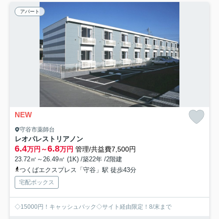
アパート
NEW
守谷市薬師台
レオパレストリアノン
6.4
6.8
万円～
万円
管理/共益費7,500円
23.72㎡～26.49㎡ (1K) /築22年 /2階建
つくばエクスプレス「守谷」駅 徒歩43分
宅配ボックス
◇15000円！キャッシュバック◇サイト経由限定！8/末まで