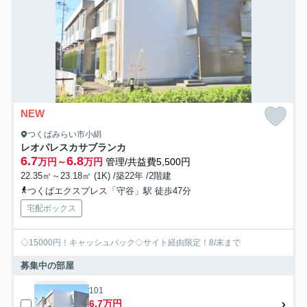
NEW
つくばみらい市小絹
レオパレスカサブランカ
6.7
6.8
万円～
万円
管理/共益費5,500円
22.35㎡～23.18㎡ (1K) /築22年 /2階建
つくばエクスプレス「守谷」駅 徒歩47分
宅配ボックス
◇15000円！キャッシュバック◇サイト経由限定！8/末まで
募集中の部屋
101
6.7万円