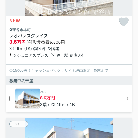
NEW
守谷市本町
レオパレスグレイス
8.6
万円
管理/共益費5,500円
23.18㎡ (1K) /築25年 /2階建
つくばエクスプレス「守谷」駅 徒歩8分
◇15000円！キャッシュバック◇サイト経由限定！8/末まで
募集中の部屋
202
8.6万円
2階 / 23.18㎡ / 1K
アパート