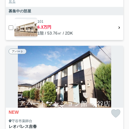
見る
募集中の部屋
101
6.3万円
1階 / 53.76㎡ / 2DK
アパート
NEW
守谷市薬師台
レオパレス吉春