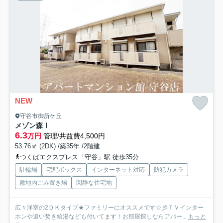
NEW
守谷市御所ケ丘
メゾン森Ⅰ
6.3
万円
管理/共益費4,500円
53.76㎡ (2DK) /築35年 /2階建
つくばエクスプレス「守谷」駅 徒歩35分
駐輪場
宅配ボックス
インターネット対応
防犯カメラ
敷地内ごみ置き場
閑静な住宅地
広々洋室の2ＤＫタイプ★ファミリーにオススメです☆彡ＴＶインター
ホンや追い焚き給湯なども付いてます！お部屋探しならアパー...
もっと