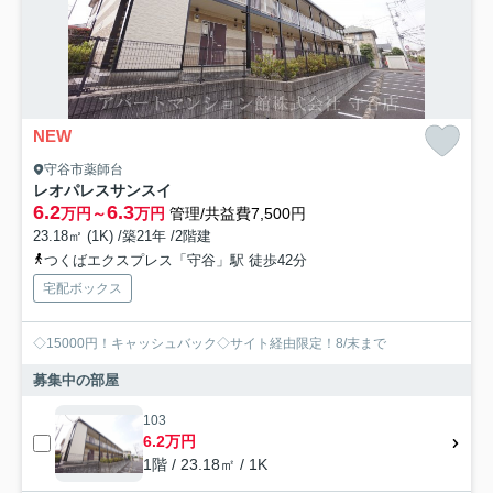
NEW
守谷市薬師台
レオパレスサンスイ
6.2
6.3
万円～
万円
管理/共益費7,500円
23.18㎡ (1K) /築21年 /2階建
つくばエクスプレス「守谷」駅 徒歩42分
宅配ボックス
◇15000円！キャッシュバック◇サイト経由限定！8/末まで
募集中の部屋
103
6.2万円
1階 / 23.18㎡ / 1K