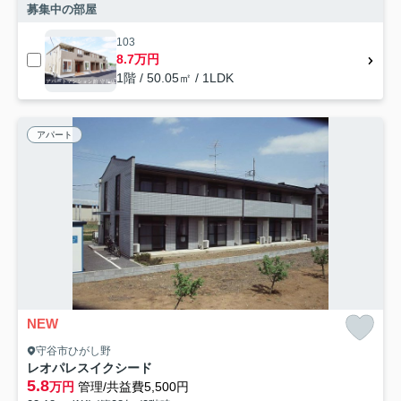
募集中の部屋
103
8.7万円
1階 / 50.05㎡ / 1LDK
アパート
NEW
守谷市ひがし野
レオパレスイクシード
5.8
万円
管理/共益費5,500円