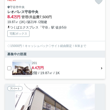
守谷市中央
レオパレス守谷中央
8.4
万円
管理/共益費7,500円
19.87㎡ (1K) /築21年 /2階建
つくばエクスプレス「守谷」駅 徒歩5分
宅配ボックス
◇15000円！キャッシュバック◇サイト経由限定！8/末まで
募集中の部屋
201
8.4万円
2階 / 19.87㎡ / 1K
アパート