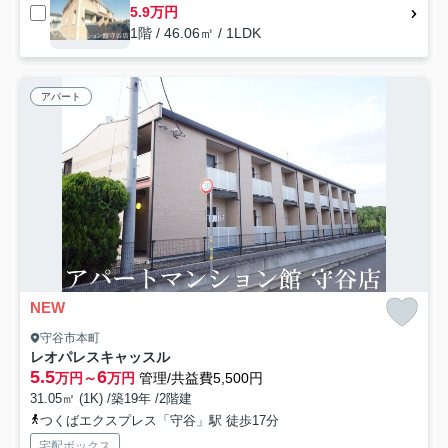
5.9万円
1階 / 46.06㎡ / 1LDK
アパート
NEW
守谷市本町
レオパレスキャッスル
5.5
6
万円～
万円
管理/共益費5,500円
31.05㎡ (1K) /築19年 /2階建
つくばエクスプレス「守谷」駅 徒歩17分
宅配ボックス