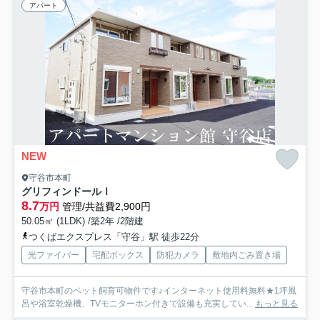
アパート
NEW
守谷市本町
グリフィンドールⅠ
8.7
万円
管理/共益費2,900円
50.05㎡ (1LDK) /築2年 /2階建
つくばエクスプレス「守谷」駅 徒歩22分
光ファイバー
宅配ボックス
防犯カメラ
敷地内ごみ置き場
守谷市本町のペット飼育可物件です♪インターネット使用料無料★1坪風
呂や浴室乾燥機、TVモニターホン付きで設備も充実してい...
もっと見る