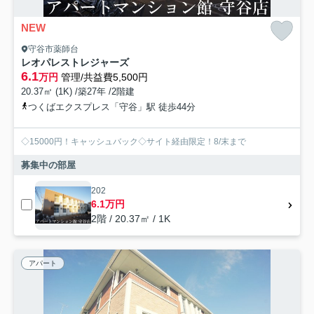
NEW
守谷市薬師台
レオパレストレジャーズ
6.1
万円
管理/共益費5,500円
20.37㎡ (1K) /築27年 /2階建
つくばエクスプレス「守谷」駅 徒歩44分
◇15000円！キャッシュバック◇サイト経由限定！8/末まで
募集中の部屋
202
6.1万円
2階 / 20.37㎡ / 1K
アパート