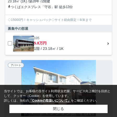
23.18㎡ (1K) /築28年 /2階建
つくばエクスプレス「守谷」駅 徒歩13分
◇15000円！キャッシュバック◇サイト経由限定！8/末まで
募集中の部屋
105
5.8万円
1階 / 23.18㎡ / 1K
アパート
当サイトでは、お客様の当サイト利用状況把握、サービス向上検討を目的と
して、クッキー（Cookie）を使用しています。
詳しくは、当社の
「Cookieの取扱いについて」
をご確認ください。
閉じる