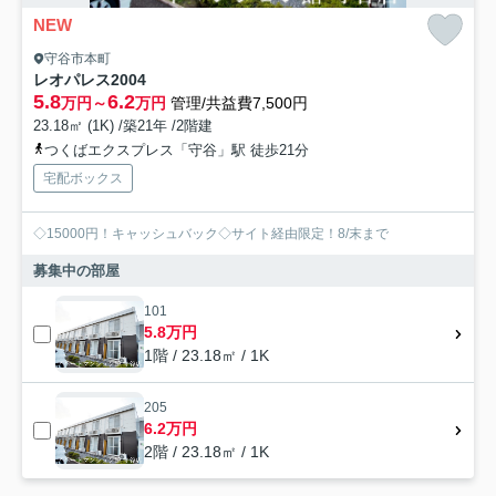
NEW
守谷市本町
レオパレス2004
5.8
6.2
万円～
万円
管理/共益費7,500円
23.18㎡ (1K) /築21年 /2階建
つくばエクスプレス「守谷」駅 徒歩21分
宅配ボックス
◇15000円！キャッシュバック◇サイト経由限定！8/末まで
募集中の部屋
101
5.8万円
1階 / 23.18㎡ / 1K
205
6.2万円
2階 / 23.18㎡ / 1K