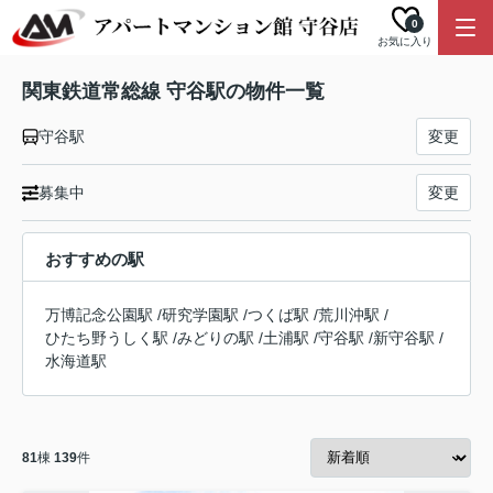
0
お気に入り
関東鉄道常総線 守谷駅の物件一覧
守谷駅
変更
募集中
変更
おすすめの駅
万博記念公園駅
/
研究学園駅
/
つくば駅
/
荒川沖駅
/
ひたち野うしく駅
/
みどりの駅
/
土浦駅
/
守谷駅
/
新守谷駅
/
水海道駅
81
棟
139
件