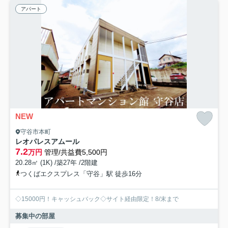
アパート
NEW
守谷市本町
レオパレスアムール
7.2
万円
管理/共益費5,500円
20.28㎡ (1K) /築27年 /2階建
つくばエクスプレス「守谷」駅 徒歩16分
◇15000円！キャッシュバック◇サイト経由限定！8/末まで
募集中の部屋