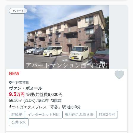
アパート
NEW
守谷市本町
ヴァン・ボヌール
9.5
万円
管理/共益費6,000円
56.30㎡ (2LDK) /築20年 /3階建
つくばエクスプレス「守谷」駅 徒歩9分
駐輪場
インターネット対応
敷地内ごみ置き場
駐車2台可
公共下水