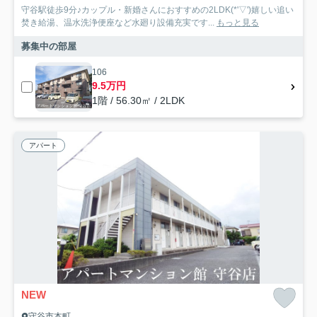
守谷駅徒歩9分♪カップル・新婚さんにおすすめの2LDK(*'▽')嬉しい追い
焚き給湯、温水洗浄便座など水廻り設備充実です...
もっと見る
募集中の部屋
106
9.5万円
1階 / 56.30㎡ / 2LDK
アパート
NEW
守谷市本町