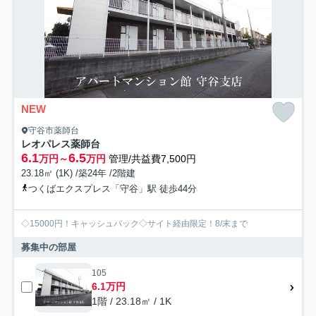
NEW
守谷市薬師台
レオパレス薬師台
6.1
6.5
万円～
万円
管理/共益費7,500円
23.18㎡ (1K) /築24年 /2階建
つくばエクスプレス「守谷」駅 徒歩44分
◇15000円！キャッシュバック◇サイト経由限定！8/末まで
募集中の部屋
105
6.1万円
1階 / 23.18㎡ / 1K