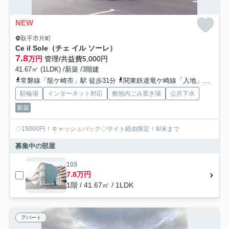
NEW
取手市片町
Ce il Sole（チェ イル ソーレ）
7.8
万円
管理/共益費5,000円
41.67㎡ (1LDK) /新築 /3階建
常磐線「龍ケ崎市」駅 徒歩31分
関東鉄道竜ケ崎線「入地」駅 徒歩57分
駐輪場
インターネット対応
敷地内ごみ置き場
公共下水
新築
◇15000円！キャッシュバック◇サイト経由限定！8/末まで
募集中の部屋
103
7.8万円
1階 / 41.67㎡ / 1LDK
アパート