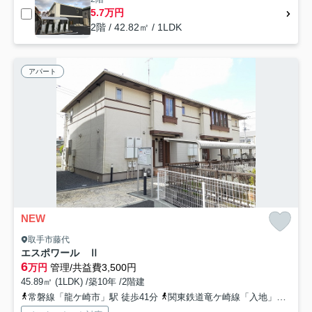
5.7万円
2階 / 42.82㎡ / 1LDK
アパート
NEW
取手市藤代
エスポワール Ⅱ
6
万円
管理/共益費3,500円
45.89㎡ (1LDK) /築10年 /2階建
常磐線「龍ケ崎市」駅 徒歩41分
関東鉄道竜ケ崎線「入地」駅 徒歩67分