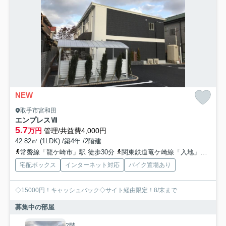
NEW
取手市宮和田
エンプレスⅦ
5.7
万円
管理/共益費4,000円
42.82㎡ (1LDK) /築4年 /2階建
常磐線「龍ケ崎市」駅 徒歩30分
関東鉄道竜ケ崎線「入地」駅 徒歩56分
宅配ボックス
インターネット対応
バイク置場あり
◇15000円！キャッシュバック◇サイト経由限定！8/末まで
募集中の部屋
2階