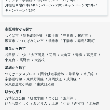
テナント・事務所(16件)
キャンペーン1(10件)
月極駐車場(9件)
キャンペーン2(2件)
キャンペーン3(2件)
キャンペーン4(1件)
市区町村から探す
つくば市
稲敷郡阿見町
取手市
守谷市
筑西市
坂東市
つくばみらい市
常総市
下妻市
猿島郡境町
町名から探す
谷田部
中央
大字阿見
辺田
大角豆
青柳
高見原
東光台
高野台
大曽根
沿線から探す
つくばエクスプレス
関東鉄道常総線
常磐線
水戸線
常磐緩行線
東武野田線
真岡鉄道
成田線
関東鉄道竜ケ崎線
東武日光線
駅から探す
万博記念公園
研究学園
つくば
荒川沖
ひたち野うしく
みどりの
土浦
守谷
新守谷
水海道