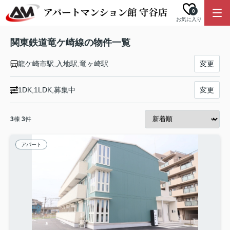
0
お気に入り
関東鉄道竜ケ崎線の物件一覧
龍ケ崎市駅,入地駅,竜ヶ崎駅
変更
1DK,1LDK,募集中
変更
3
棟
3
件
アパート