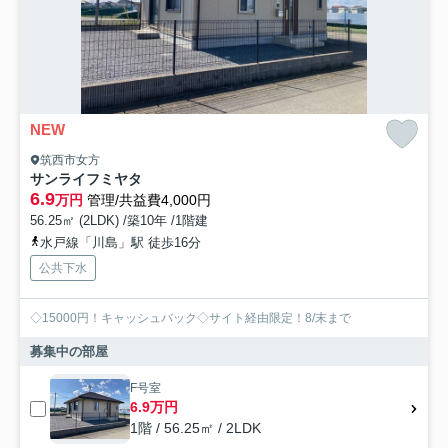
NEW
筑西市女方
サンライフミヤタ
6.9
万円
管理/共益費4,000円
56.25㎡ (2LDK) /築10年 /1階建
水戸線「川島」駅 徒歩16分
公共下水
◇15000円！キャッシュバック◇サイト経由限定！8/末まで
募集中の部屋
F号室
6.9万円
1階 / 56.25㎡ / 2LDK