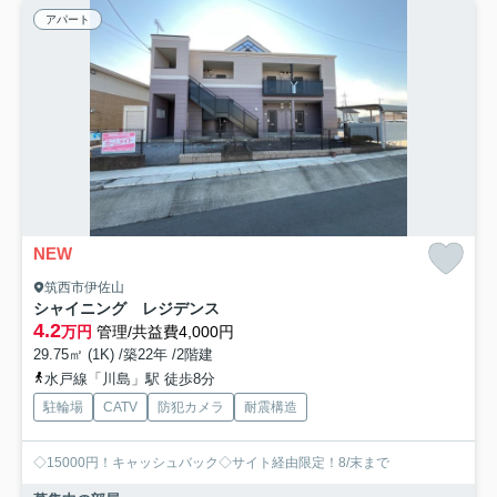
アパート
NEW
筑西市伊佐山
シャイニング レジデンス
4.2
万円
管理/共益費4,000円
29.75㎡ (1K) /築22年 /2階建
水戸線「川島」駅 徒歩8分
駐輪場
CATV
防犯カメラ
耐震構造
◇15000円！キャッシュバック◇サイト経由限定！8/末まで