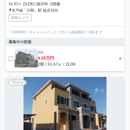
51.67㎡ (2LDK) /築25年 /2階建
水戸線「川島」駅 徒歩16分
防犯カメラ
◇15000円！キャッシュバック◇サイト経由限定！8/末まで
募集中の部屋
201
4.25万円
2階 / 51.67㎡ / 2LDK
アパート