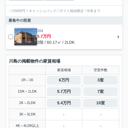
◇15000円！キャッシュバック◇サイト経由限定！8/末まで
募集中の部屋
204
5.7万円
2階 / 60.17㎡ / 2LDK
川島の掲載物件の家賃相場
家賃相場
空室件数
6万円
3室
1R～1K
5.7万円
7室
1DK～1LDK
5.4万円
10室
2K～2LDK
-
-
3K～3LDK
-
-
4K～4LDK以上