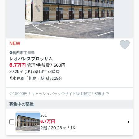
NEW
筑西市下川島
レオパレスブロッサム
6.7
万円
管理/共益費7,500円
20.28㎡ (1K) /築18年 /2階建
水戸線「川島」駅 徒歩19分
◇15000円！キャッシュバック◇サイト経由限定！8/末まで
募集中の部屋
201
6.7万円
2階 / 20.28㎡ / 1K