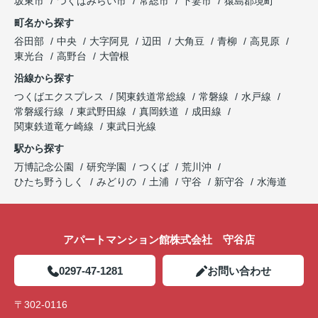
坂東市
つくばみらい市
常総市
下妻市
猿島郡境町
町名から探す
谷田部
中央
大字阿見
辺田
大角豆
青柳
高見原
東光台
高野台
大曽根
沿線から探す
つくばエクスプレス
関東鉄道常総線
常磐線
水戸線
常磐緩行線
東武野田線
真岡鉄道
成田線
関東鉄道竜ケ崎線
東武日光線
駅から探す
万博記念公園
研究学園
つくば
荒川沖
ひたち野うしく
みどりの
土浦
守谷
新守谷
水海道
アパートマンション館株式会社 守谷店
0297-47-1281
お問い合わせ
〒302-0116