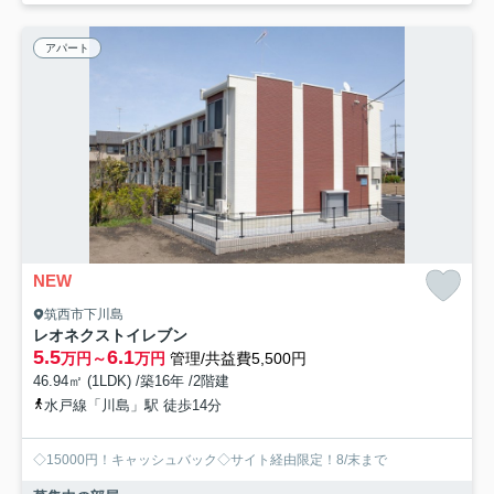
アパート
NEW
筑西市下川島
レオネクストイレブン
5.5
6.1
万円～
万円
管理/共益費5,500円
46.94㎡ (1LDK) /築16年 /2階建
水戸線「川島」駅 徒歩14分
◇15000円！キャッシュバック◇サイト経由限定！8/末まで