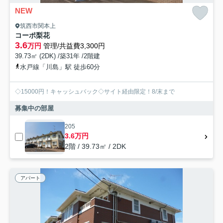
NEW
筑西市関本上
コーポ梨花
3.6
万円
管理/共益費3,300円
39.73㎡ (2DK) /築31年 /2階建
水戸線「川島」駅 徒歩60分
◇15000円！キャッシュバック◇サイト経由限定！8/末まで
募集中の部屋
205
3.6万円
2階 / 39.73㎡ / 2DK
アパート