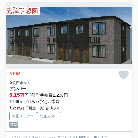
アパート
NEW
筑西市女方
アンバー
6.15
万円
管理/共益費2,200円
49.49㎡ (2LDK) /予定 /2階建
水戸線「川島」駅 徒歩3分
宅配ボックス
防犯カメラ
新築
◇15000円！キャッシュバック◇サイト経由限定！8/末まで