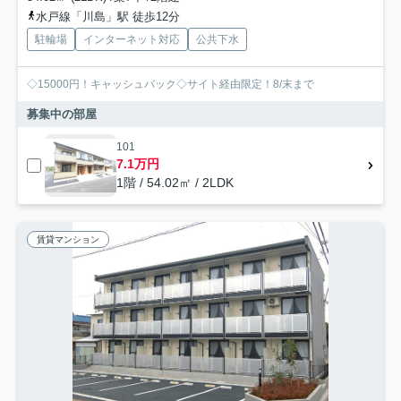
水戸線「川島」駅 徒歩12分
駐輪場
インターネット対応
公共下水
◇15000円！キャッシュバック◇サイト経由限定！8/末まで
募集中の部屋
101
7.1万円
1階 / 54.02㎡ / 2LDK
賃貸マンション