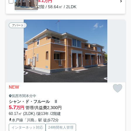
5.1万円
2階 / 58.64㎡ / 2LDK
アパート
NEW
筑西市関本分中
シャン・ド・フルール Ⅱ
5.7
万円
管理/共益費2,300円
60.17㎡ (2LDK) /築13年 /2階建
水戸線「川島」駅 徒歩72分
インターネット対応
24時間有人管理