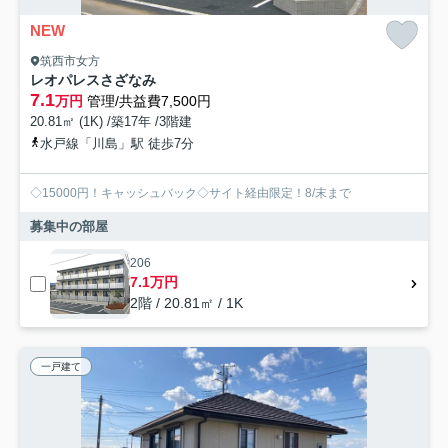
NEW
筑西市女方
レオパレスさざなみ
7.1
万円
管理/共益費7,500円
20.81㎡ (1K) /築17年 /3階建
水戸線「川島」駅 徒歩7分
◇15000円！キャッシュバック◇サイト経由限定！8/末まで
募集中の部屋
206
7.1万円
2階 / 20.81㎡ / 1K
一戸建て