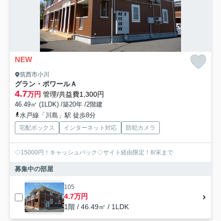
NEW
筑西市小川
グラン・ポワールＡ
4.7
万円
管理/共益費1,300円
46.49㎡ (1LDK) /築20年 /2階建
水戸線「川島」駅 徒歩8分
宅配ボックス
インターネット対応
防犯カメラ
◇15000円！キャッシュバック◇サイト経由限定！8/末まで
募集中の部屋
105
4.7万円
1階 / 46.49㎡ / 1LDK