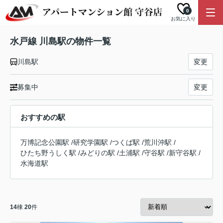
0
お気に入り
水戸線 川島駅の物件一覧
川島駅
変更
募集中
変更
おすすめの駅
万博記念公園駅
/
研究学園駅
/
つくば駅
/
荒川沖駅
/
ひたち野うしく駅
/
みどりの駅
/
土浦駅
/
守谷駅
/
新守谷駅
/
水海道駅
14
棟
20
件