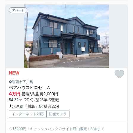
アパート
NEW
筑西市下川島
ぺアハウスヒロセ Ａ
4
万円
管理/共益費2,000円
54.32㎡ (2DK) /築26年 /2階建
水戸線「川島」駅 徒歩22分
インターネット対応
防犯カメラ
◇15000円！キャッシュバック◇サイト経由限定！8/末まで