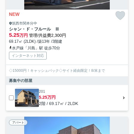
NEW
筑西市関本分中
シャン・ド・フルール Ⅲ
5.25
万円
管理/共益費2,300円
69.17㎡ (2LDK) /築13年 /3階建
水戸線「川島」駅 徒歩70分
インターネット対応
◇15000円！キャッシュバック◇サイト経由限定！8/末まで
募集中の部屋
201
5.25万円
2階 / 69.17㎡ / 2LDK
アパート