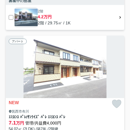
募集中の部屋
2階
4.2万円
2階 / 29.75㎡ / 1K
アパート
NEW
筑西市布川
ｴﾐﾈﾝｽ ﾊﾟﾚ/ｻﾝﾗｲｽﾞ ﾊﾟﾚ ｴﾐﾈﾝｽ ﾊﾟﾚ
7.1
万円
管理/共益費4,000円
54.02㎡ (2LDK) /築7年 /2階建