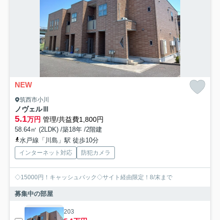
NEW
筑西市小川
ノヴェルⅢ
5.1
万円
管理/共益費1,800円
58.64㎡ (2LDK) /築18年 /2階建
水戸線「川島」駅 徒歩10分
インターネット対応
防犯カメラ
◇15000円！キャッシュバック◇サイト経由限定！8/末まで
募集中の部屋
203