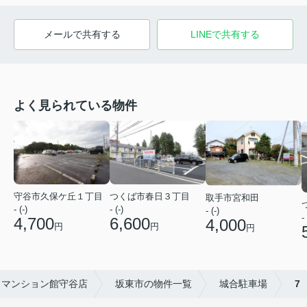
メールで共有する
LINEで共有する
よく見られている物件
つくば市春日３丁目
守谷市久保ケ丘１丁目
取手市宮和田
- (-)
- (-)
- (-)
- 
6,600
4,700
4,000
円
円
円
トマンション館守谷店
坂東市の物件一覧
城合駐車場
7