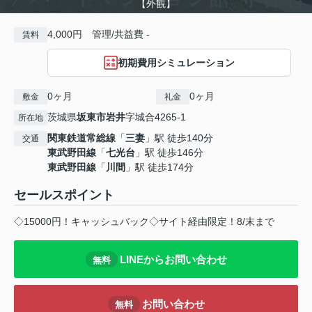
【外観】
4,000円 管理/共益費 -
賃料
初期費用シミュレーション
0ヶ月
0ヶ月
敷金
礼金
茨城県
坂東市
岩井
字城合4265-1
所在地
関東鉄道常総線
「
三妻
」駅 徒歩140分
交通
東武野田線
「
七光台
」駅 徒歩146分
東武野田線
「
川間
」駅 徒歩174分
セールスポイント
◇15000円！キャッシュバック◇サイト経由限定！8/末まで
LINEからお問い合わせ
無料
お問い合わせ
無料