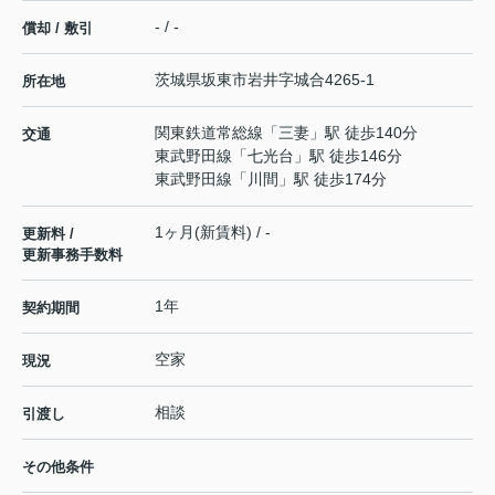
- / -
償却 / 敷引
茨城県
坂東市
岩井
字城合4265-1
所在地
関東鉄道常総線
「
三妻
」駅 徒歩140分
交通
東武野田線
「
七光台
」駅 徒歩146分
東武野田線
「
川間
」駅 徒歩174分
1ヶ月(新賃料) / -
更新料 /
更新事務手数料
1年
契約期間
空家
現況
相談
引渡し
その他条件