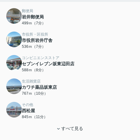
郵便局
岩井郵便局
499ｍ（7分）
市役所・区役所
市役所岩井庁舎
536ｍ（7分）
コンビニエンスストア
セブンイレブン坂東辺田店
588ｍ（8分）
生活雑貨店
カワチ薬品坂東店
767ｍ（10分）
その他
西松屋
845ｍ（11分）
すべて見る