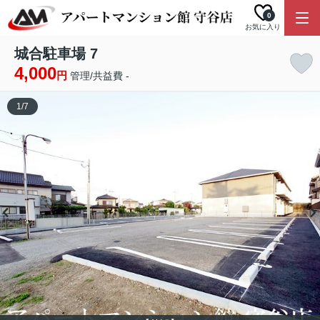
0
お気に入り
城合駐車場 7
4,000
円
管理/共益費 -
1
/
7