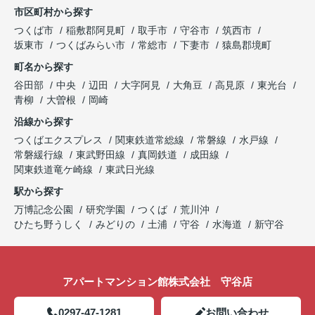
市区町村から探す
つくば市
稲敷郡阿見町
取手市
守谷市
筑西市
坂東市
つくばみらい市
常総市
下妻市
猿島郡境町
町名から探す
谷田部
中央
辺田
大字阿見
大角豆
高見原
東光台
青柳
大曽根
岡崎
沿線から探す
つくばエクスプレス
関東鉄道常総線
常磐線
水戸線
常磐緩行線
東武野田線
真岡鉄道
成田線
関東鉄道竜ケ崎線
東武日光線
駅から探す
万博記念公園
研究学園
つくば
荒川沖
ひたち野うしく
みどりの
土浦
守谷
水海道
新守谷
アパートマンション館株式会社 守谷店
0297-47-1281
お問い合わせ