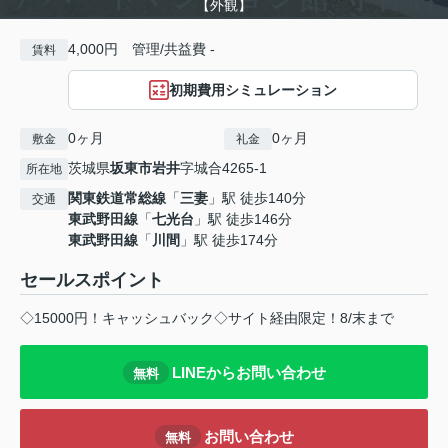
【外観】
4,000円 管理/共益費 -
賃料
初期費用シミュレーション
0ヶ月
0ヶ月
敷金
礼金
茨城県
坂東市
岩井
字城合4265-1
所在地
関東鉄道常総線
「
三妻
」駅 徒歩140分
交通
東武野田線
「
七光台
」駅 徒歩146分
東武野田線
「
川間
」駅 徒歩174分
セールスポイント
◇15000円！キャッシュバック◇サイト経由限定！8/末まで
LINEからお問い合わせ
無料
お問い合わせ
無料