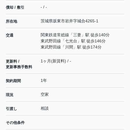
- / -
償却 / 敷引
茨城県
坂東市
岩井
字城合4265-1
所在地
関東鉄道常総線
「
三妻
」駅 徒歩140分
交通
東武野田線
「
七光台
」駅 徒歩146分
東武野田線
「
川間
」駅 徒歩174分
1ヶ月(新賃料) / -
更新料 /
更新事務手数料
1年
契約期間
空家
現況
相談
引渡し
その他条件