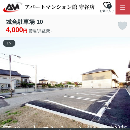
0
お気に入り
城合駐車場 10
4,000
円
管理/共益費 -
1
/
7