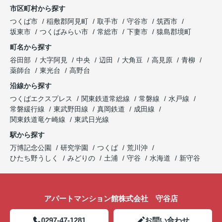
市区町村から探す
つくば市
稲敷郡阿見町
取手市
守谷市
筑西市
坂東市
つくばみらい市
常総市
下妻市
猿島郡境町
町名から探す
谷田部
大字阿見
中央
辺田
大角豆
高見原
青柳
薬師台
東光台
高野台
沿線から探す
つくばエクスプレス
関東鉄道常総線
常磐線
水戸線
常磐緩行線
東武野田線
真岡鉄道
成田線
関東鉄道竜ケ崎線
東武日光線
駅から探す
万博記念公園
研究学園
つくば
荒川沖
ひたち野うしく
みどりの
土浦
守谷
水海道
新守谷
アパートマンション館株式会社 守谷店
0297-47-1281
お問い合わせ