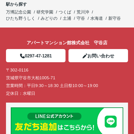
駅から探す
万博記念公園
研究学園
つくば
荒川沖
ひたち野うしく
みどりの
土浦
守谷
水海道
新守谷
アパートマンション館株式会社 守谷店
0297-47-1281
お問い合わせ
〒302-0116
茨城県守谷市大柏1005-71
営業時間：
平日9:30～18:30 土日祭10:00～19:00
定休日：
水曜日