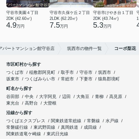
守谷市美園４丁目
守谷市久保ケ丘２丁目
守谷市けやき台１丁目
2DK (42.60㎡)
2LDK (62.20㎡)
2DK (43.74㎡)
1
4.9
7.5
5.3
万円
万円
万円
アパートマンション館守谷店
筑西市の物件一覧
コーポ梨花
市区町村から探す
つくば市
稲敷郡阿見町
取手市
守谷市
筑西市
坂東市
つくばみらい市
常総市
下妻市
猿島郡境町
町名から探す
谷田部
中央
大字阿見
辺田
大角豆
青柳
高見原
東光台
高野台
大曽根
沿線から探す
つくばエクスプレス
関東鉄道常総線
常磐線
水戸線
常磐緩行線
東武野田線
真岡鉄道
成田線
関東鉄道竜ケ崎線
東武日光線