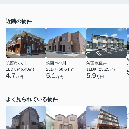
近隣の物件
筑西市小川
筑西市小川
筑西市直井
1
1LDK (46.49㎡)
2LDK (58.64㎡)
1LDK (29.25㎡)
4.7
5.1
5.9
万円
万円
万円
よく見られている物件