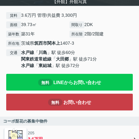
【外観】外観写真
3.6万円 管理/共益費 3,300円
賃料
39.73㎡
2DK
面積
間取り
築31年
2階/2階建
築年数
所在階
茨城県
筑西市
関本上
1407-3
所在地
水戸線
「
川島
」駅 徒歩60分
交通
関東鉄道常総線
「
大田郷
」駅 徒歩71分
水戸線
「
東結城
」駅 徒歩72分
LINEからお問い合わせ
無料
お問い合わせ
無料
コーポ梨花の募集中物件
205
3.6万円