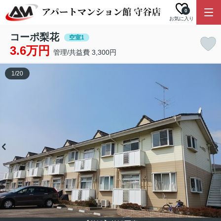
0
お気に入り
コーポ梨花
空室1
3.6万円
管理/共益費 3,300円
1
/
20