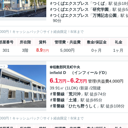
つくばエクスプレス
「
つくば
」駅 徒歩18
つくばエクスプレス
「
研究学園
」駅 徒歩5
つくばエクスプレス
「
万博記念公園
」駅 
90分
5000円！キャッシュバック◇サイト経由限定！8/末まで
部屋番号
所在階
賃料
管理費・共益費
敷金/保証金
礼金
8.9
301
3階
5,000円
0ヶ月
1ヶ月
万円
ート
稲敷郡阿見町
中央
infield D （インフィールドD）
6.1
6.2
万円～
万円
管理/共益費4,000円
39.91㎡ (1LDK) /新築 /2階建
常磐線
「
荒川沖
」駅 徒歩74分
常磐線
「
土浦
」駅 徒歩85分
常磐線
「
ひたち野うしく
」駅 徒歩108分
5000円！キャッシュバック◇サイト経由限定！8/末まで