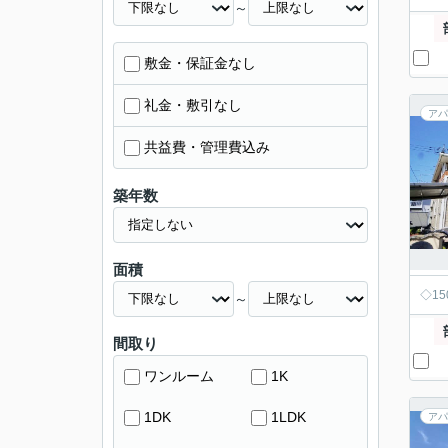
～
敷金・保証金なし
礼金・敷引なし
アパ
共益費・管理費込み
築年数
面積
◇1
～
間取り
ワンルーム
1K
1DK
1LDK
アパ