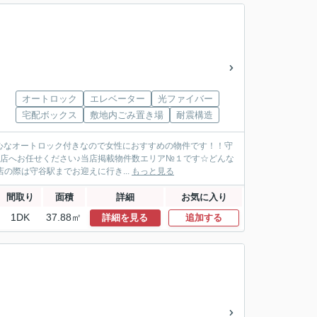
オートロック
エレベーター
光ファイバー
宅配ボックス
敷地内ごみ置き場
耐震構造
安心なオートロック付きなので女性におすすめの物件です！！守
谷店へお任せください♪当店掲載物件数エリア№１です☆どんな
の際は守谷駅までお迎えに行き...
もっと見る
間取り
面積
詳細
お気に入り
1DK
37.88㎡
詳細を見る
追加する