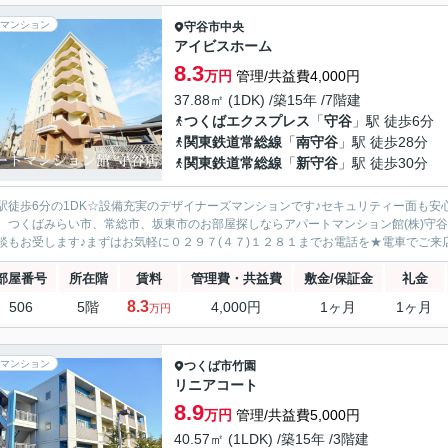
マンション
守谷市
中央
アイビスホーム
8.3
万円
管理/共益費4,000円
37.88㎡ (1DK) /築15年 /7階建
つくばエクスプレス
「
守谷
」駅 徒歩6分
関東鉄道常総線
「
南守谷
」駅 徒歩28分
関東鉄道常総線
「
新守谷
」駅 徒歩30分
駅徒歩6分の1DK☆設備充実のデザイナーズマンションです♪セキュリティー面も
、つくばみらい市、常総市、坂東市のお部屋探しならアパートマンション館(株)守
談もお受します♪まずはお気軽に０２９７(４７)１２８１までお電話を★電車でご来店
部屋番号
所在階
賃料
管理費・共益費
敷金/保証金
礼金
8.3
506
5階
4,000円
1ヶ月
1ヶ月
万円
マンション
つくば市
竹園
リニアコート
8.9
万円
管理/共益費5,000円
40.57㎡ (1LDK) /築15年 /3階建