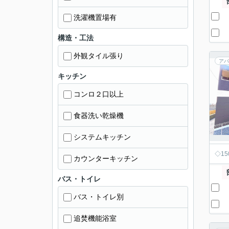
洗濯機置場有
構造・工法
外観タイル張り
アパ
キッチン
コンロ２口以上
食器洗い乾燥機
システムキッチン
◇1
カウンターキッチン
バス・トイレ
バス・トイレ別
追焚機能浴室