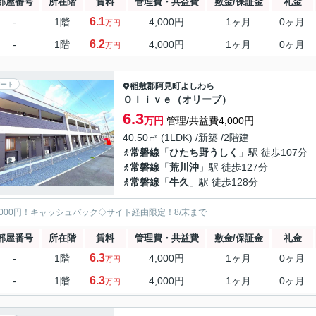
部屋番号
所在階
賃料
管理費・共益費
敷金/保証金
礼金
6.1
-
1階
4,000円
1ヶ月
0ヶ月
万円
6.2
-
1階
4,000円
1ヶ月
0ヶ月
万円
ート
稲敷郡阿見町
よしわら
Ｏｌｉｖｅ（オリーブ）
6.3
万円
管理/共益費4,000円
40.50㎡ (1LDK) /新築 /2階建
常磐線
「
ひたち野うしく
」駅 徒歩107分
常磐線
「
荒川沖
」駅 徒歩127分
常磐線
「
牛久
」駅 徒歩128分
5000円！キャッシュバック◇サイト経由限定！8/末まで
部屋番号
所在階
賃料
管理費・共益費
敷金/保証金
礼金
6.3
-
1階
4,000円
1ヶ月
0ヶ月
万円
6.3
-
1階
4,000円
1ヶ月
0ヶ月
万円