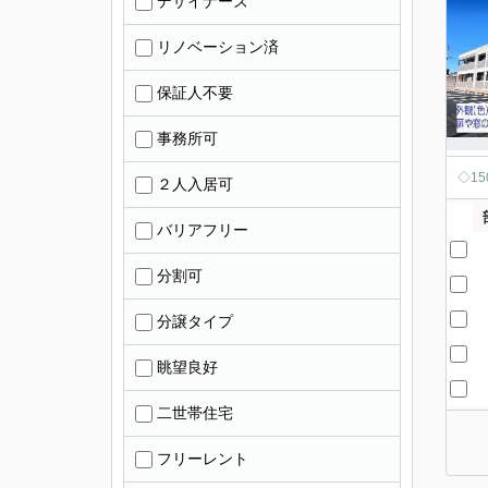
デザイナーズ
リノベーション済
保証人不要
事務所可
◇1
２人入居可
バリアフリー
分割可
分譲タイプ
眺望良好
二世帯住宅
フリーレント