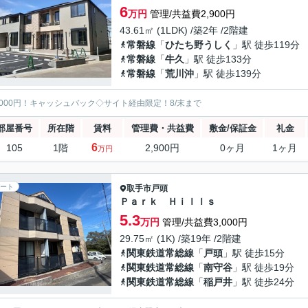
6
万円
管理/共益費2,900円
43.61㎡ (1LDK) /築2年 /2階建
常磐線
「
ひたち野うしく
」駅 徒歩119分
常磐線
「
牛久
」駅 徒歩133分
常磐線
「
荒川沖
」駅 徒歩139分
5000円！キャッシュバック◇サイト経由限定！8/末まで
部屋番号
所在階
賃料
管理費・共益費
敷金/保証金
礼金
6
105
1階
2,900円
0ヶ月
1ヶ月
万円
ート
取手市
戸頭
Ｐａｒｋ Ｈｉｌｌｓ
5.3
万円
管理/共益費3,000円
29.75㎡ (1K) /築19年 /2階建
関東鉄道常総線
「
戸頭
」駅 徒歩15分
関東鉄道常総線
「
南守谷
」駅 徒歩19分
関東鉄道常総線
「
稲戸井
」駅 徒歩24分