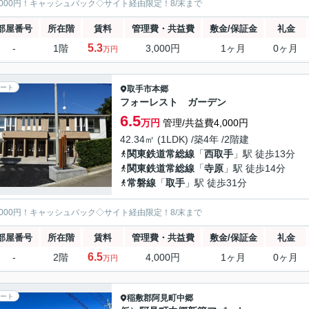
5000円！キャッシュバック◇サイト経由限定！8/末まで
部屋番号
所在階
賃料
管理費・共益費
敷金/保証金
礼金
5.3
-
1階
3,000円
1ヶ月
0ヶ月
万円
ート
取手市
本郷
フォーレスト ガーデン
6.5
万円
管理/共益費4,000円
42.34㎡ (1LDK) /築4年 /2階建
関東鉄道常総線
「
西取手
」駅 徒歩13分
関東鉄道常総線
「
寺原
」駅 徒歩14分
常磐線
「
取手
」駅 徒歩31分
5000円！キャッシュバック◇サイト経由限定！8/末まで
部屋番号
所在階
賃料
管理費・共益費
敷金/保証金
礼金
6.5
-
2階
4,000円
1ヶ月
0ヶ月
万円
ート
稲敷郡阿見町
中郷