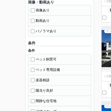
◇1
画像・動画あり
画像あり
動画あり
パノラマあり
アパ
条件
条件
ペット飼育可
ペット専用設備
◇1
楽器相談
陽当り良好
閑静な住宅地
アパ