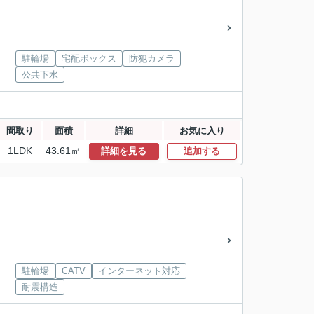
駐輪場
宅配ボックス
防犯カメラ
公共下水
間取り
面積
詳細
お気に入り
1LDK
43.61㎡
詳細を見る
追加する
駐輪場
CATV
インターネット対応
耐震構造