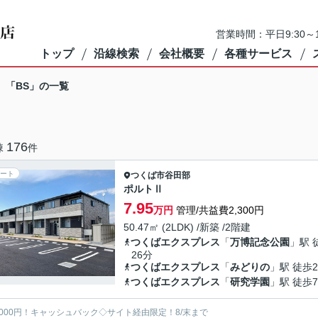
営業時間：平日9:30～1
トップ
沿線検索
会社概要
各種サービス
】「BS」の一覧
176
棟
件
ート
つくば市
谷田部
ポルトⅡ
7.95
万円
管理/共益費2,300円
50.47㎡ (2LDK) /新築 /2階建
つくばエクスプレス
「
万博記念公園
」駅 
26分
つくばエクスプレス
「
みどりの
」駅 徒歩2
つくばエクスプレス
「
研究学園
」駅 徒歩7
5000円！キャッシュバック◇サイト経由限定！8/末まで