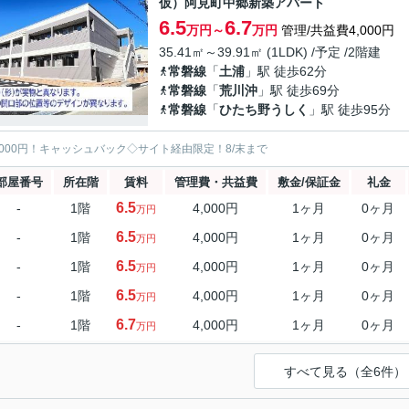
仮）阿見町中郷新築アパート
6.5
6.7
万円～
万円
管理/共益費4,000円
35.41㎡～39.91㎡ (1LDK) /予定 /2階建
常磐線
「
土浦
」駅 徒歩62分
常磐線
「
荒川沖
」駅 徒歩69分
常磐線
「
ひたち野うしく
」駅 徒歩95分
5000円！キャッシュバック◇サイト経由限定！8/末まで
部屋番号
所在階
賃料
管理費・共益費
敷金/保証金
礼金
6.5
-
1階
4,000円
1ヶ月
0ヶ月
万円
6.5
-
1階
4,000円
1ヶ月
0ヶ月
万円
6.5
-
1階
4,000円
1ヶ月
0ヶ月
万円
6.5
-
1階
4,000円
1ヶ月
0ヶ月
万円
6.7
-
1階
4,000円
1ヶ月
0ヶ月
万円
すべて見る（全6件）