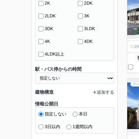
2K
2DK
2LDK
3K
3DK
3LDK
4K
4DK
◇1
4LDK以上
駅・バス停からの時間
アパ
建物構造
追加する
情報公開日
指定しない
本日
3日以内
1週間以内