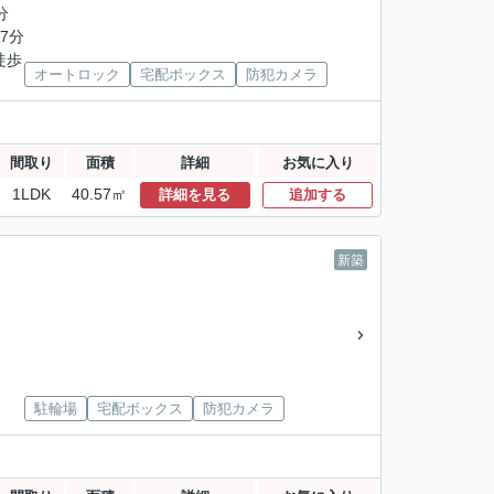
分
7分
徒歩
オートロック
宅配ボックス
防犯カメラ
間取り
面積
詳細
お気に入り
1LDK
40.57㎡
詳細を見る
追加する
新築
駐輪場
宅配ボックス
防犯カメラ