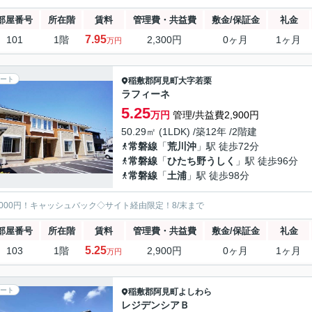
部屋番号
所在階
賃料
管理費・共益費
敷金/保証金
礼金
7.95
101
1階
2,300円
0ヶ月
1ヶ月
万円
ート
稲敷郡阿見町
大字若栗
ラフィーネ
5.25
万円
管理/共益費2,900円
50.29㎡ (1LDK) /築12年 /2階建
常磐線
「
荒川沖
」駅 徒歩72分
常磐線
「
ひたち野うしく
」駅 徒歩96分
常磐線
「
土浦
」駅 徒歩98分
5000円！キャッシュバック◇サイト経由限定！8/末まで
部屋番号
所在階
賃料
管理費・共益費
敷金/保証金
礼金
5.25
103
1階
2,900円
0ヶ月
1ヶ月
万円
ート
稲敷郡阿見町
よしわら
レジデンシアＢ